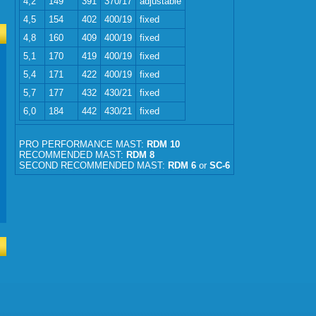
4,2
149
391
370/17
adjustable
4,5
154
402
400/19
fixed
4,8
160
409
400/19
fixed
5,1
170
419
400/19
fixed
5,4
171
422
400/19
fixed
5,7
177
432
430/21
fixed
6,0
184
442
430/21
fixed
PRO PERFORMANCE MAST:
RDM 10
RECOMMENDED MAST:
RDM 8
SECOND RECOMMENDED MAST:
RDM 6
or
SC-6