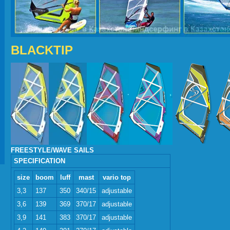
BLACKTIP
FREESTYLE/WAVE SAILS
SPECIFICATION
size
boom
luff
mast
vario top
3,3
137
350
340/15
adjustable
3,6
139
369
370/17
adjustable
3,9
141
383
370/17
adjustable